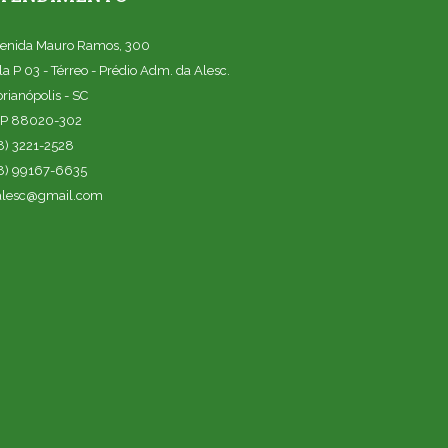
enida Mauro Ramos, 300
la P 03 - Térreo - Prédio Adm. da Alesc.
orianópolis - SC
P 88020-302
8) 3221-2528
8) 99167-6635
alesc@gmail.com