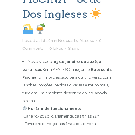
Dos Ingleses
Posted at 14:10h
in
Notícias
by
Afalesc
0
Comments
0
Likes
Share
Neste sábado,
03 de janeiro de 2026, a
partir das 9h
, a AFALESC inaugura o
Boteco da
Piscina
! Um novo espaço para curtir o verão com
lanches, porções, bebidas diversas e muito mais,
tudo em um ambiente descontraído, ao lado da
piscina.
Horário de funcionamento
:
• Janeiro/2026: diariamente, das 9h às 22h
• Fevereiro e março: aos finais de semana