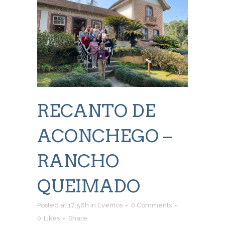
RECANTO DE
ACONCHEGO –
RANCHO
QUEIMADO
Posted at 17:56h
in
Eventos
0 Comments
0
Likes
Share