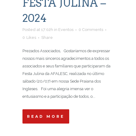
FESTA JULINA –
2024
Posted at 17:02h
in
Eventos
0 Comments
0
Likes
Share
Prezados Associados, Gostaríamos de expressar
nossos mais sinceros agradecimentos a todos os
associados e seus familiares que participaram da
Festa Julina da AFALESC, realizada no último
sábado (20/07) em nossa Sede Praiana dos
Ingleses. Foi uma alegria imensa ver o
entusiasmo e a participação de todos, o...
READ MORE