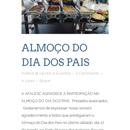
ALMOÇO DO
DIA DOS PAIS
Posted at 19:21h
in
Eventos
0 Comments
0
Likes
Share
A AFALESC AGRADECE A PARTICIPAÇÃO NO
ALMOÇO DO DIA DOS PAIS Prezados associados,
Gostaríamos de expressar nosso sincero
agradecimento a todos que prestigiaram o
Almoço do Dia dos Pais no último sábado, dia 17
de agosto, na Sede Praiana dos Ingleses. Foi um