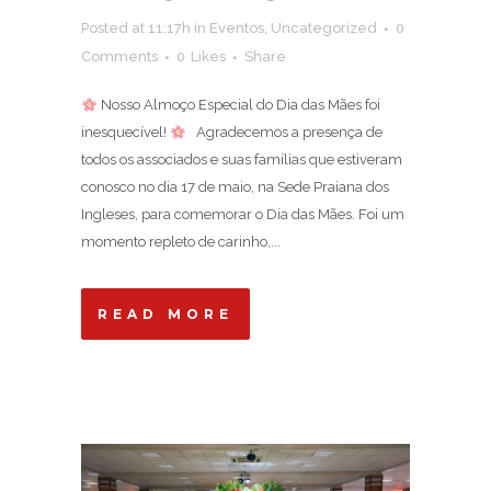
Posted at 11:17h
in
Eventos
,
Uncategorized
0
Comments
0
Likes
Share
Nosso Almoço Especial do Dia das Mães foi
inesquecível!
Agradecemos a presença de
todos os associados e suas famílias que estiveram
conosco no dia 17 de maio, na Sede Praiana dos
Ingleses, para comemorar o Dia das Mães. Foi um
momento repleto de carinho,...
READ MORE