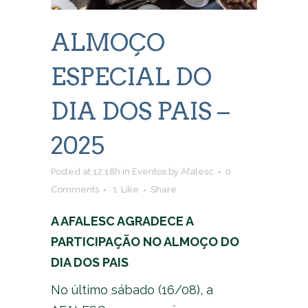
ALMOÇO
ESPECIAL DO
DIA DOS PAIS –
2025
Posted at 12:18h
in
Eventos
by
Afalesc
0
Comments
1
Like
Share
A AFALESC AGRADECE A
PARTICIPAÇÃO NO ALMOÇO DO
DIA DOS PAIS
No último sábado (16/08), a