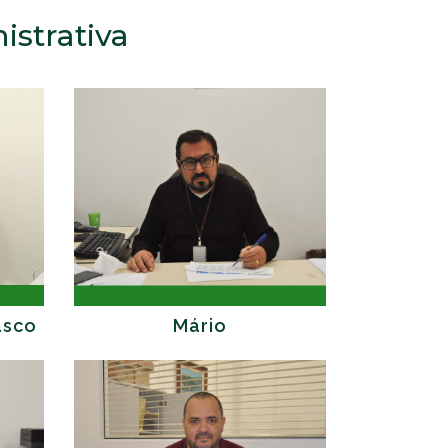
istrativa
asco
Mário