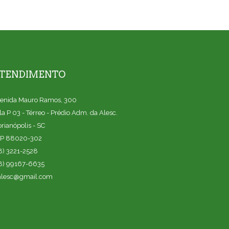
TENDIMENTO
enida Mauro Ramos, 300
la P 03 - Térreo - Prédio Adm. da Alesc.
orianópolis - SC
P 88020-302
8) 3221-2528
8) 99167-6635
alesc@gmail.com