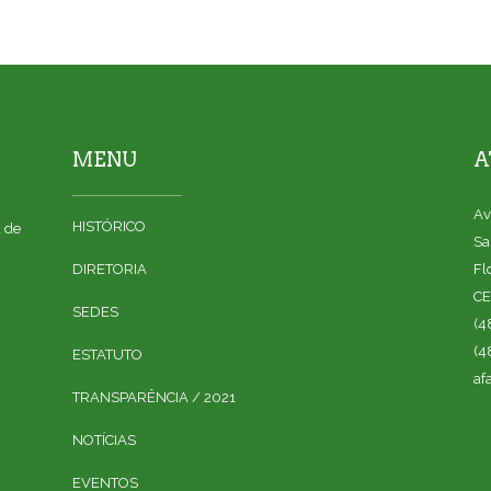
MENU
A
Av
HISTÓRICO
a de
Sa
DIRETORIA
Fl
CE
SEDES
(4
(4
ESTATUTO
af
TRANSPARÊNCIA / 2021
NOTÍCIAS
EVENTOS